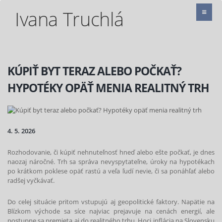
Ivana Truchlá
KÚPIŤ BYT TERAZ ALEBO POČKAŤ?
HYPOTÉKY OPÄŤ MENIA REALITNÝ TRH
4. 5. 2026
Rozhodovanie, či kúpiť nehnuteľnosť hneď alebo ešte počkať, je dnes
naozaj náročné. Trh sa správa nevyspytateľne, úroky na hypotékach
po krátkom poklese opäť rastú a veľa ľudí nevie, či sa ponáhľať alebo
radšej vyčkávať.
Do celej situácie pritom vstupujú aj geopolitické faktory. Napätie na
Blízkom východe sa síce najviac prejavuje na cenách energií, ale
postupne sa premieta aj do realitného trhu. Hoci inflácia na Slovensku