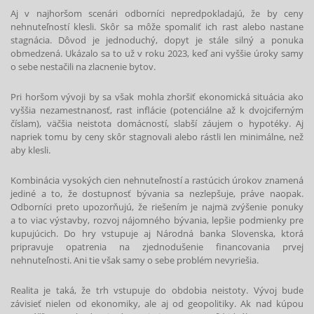
Aj v najhoršom scenári odborníci nepredpokladajú, že by ceny
nehnuteľností klesli. Skôr sa môže spomaliť ich rast alebo nastane
Súhlasím so
spracovaním osobných údajov
stagnácia. Dôvod je jednoduchý, dopyt je stále silný a ponuka
obmedzená. Ukázalo sa to už v roku 2023, keď ani vyššie úroky samy
o sebe nestačili na zlacnenie bytov.
Odoslať
Pri horšom vývoji by sa však mohla zhoršiť ekonomická situácia ako
vyššia nezamestnanosť, rast inflácie (potenciálne až k dvojciferným
číslam), väčšia neistota domácností, slabší záujem o hypotéky. Aj
napriek tomu by ceny skôr stagnovali alebo rástli len minimálne, než
aby klesli.
Kombinácia vysokých cien nehnuteľností a rastúcich úrokov znamená
jediné a to, že dostupnosť bývania sa nezlepšuje, práve naopak.
Odborníci preto upozorňujú, že riešením je najmä zvýšenie ponuky
a to viac výstavby, rozvoj nájomného bývania, lepšie podmienky pre
kupujúcich. Do hry vstupuje aj Národná banka Slovenska, ktorá
pripravuje opatrenia na zjednodušenie financovania prvej
nehnuteľnosti. Ani tie však samy o sebe problém nevyriešia.
Realita je taká, že trh vstupuje do obdobia neistoty. Vývoj bude
závisieť nielen od ekonomiky, ale aj od geopolitiky. Ak nad kúpou