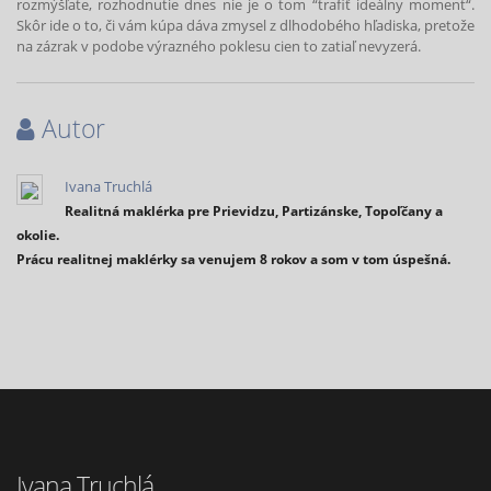
rozmýšľate, rozhodnutie dnes nie je o tom “trafiť ideálny moment“.
Skôr ide o to, či vám kúpa dáva zmysel z dlhodobého hľadiska, pretože
na zázrak v podobe výrazného poklesu cien to zatiaľ nevyzerá.
Autor
Ivana Truchlá
Realitná maklérka pre Prievidzu, Partizánske, Topoľčany a
okolie.
Prácu realitnej maklérky sa venujem 8 rokov a som v tom úspešná.
Ivana Truchlá