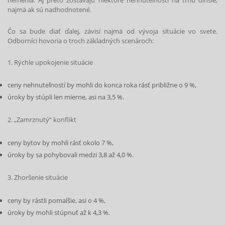
nemenia. Aj preto zostávajú niektoré nehnuteľnosti na trhu dlhšie,
najmä ak sú nadhodnotené.
Čo sa bude diať ďalej, závisí najmä od vývoja situácie vo svete.
Odborníci hovoria o troch základných scenároch:
1. Rýchle upokojenie situácie
ceny nehnuteľností by mohli do konca roka rásť približne o 9 %,
úroky by stúpli len mierne, asi na 3,5 %.
2. „Zamrznutý“ konflikt
ceny bytov by mohli rásť okolo 7 %,
úroky by sa pohybovali medzi 3,8 až 4,0 %.
STIAHNITE SI ZADARMO
3. Zhoršenie situácie
7 najčastejších chýb pri predaji nehnuteľnosti.
ceny by rástli pomalšie, asi o 4 %,
úroky by mohli stúpnuť až k 4,3 %.