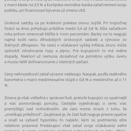
v marci klesla na 3,5 % a Európska centrálna banka zatiaľ nemení svoju
politiku, pri financovaní bývania už zmenu cítiť.
Úrokové sadzby sa po krátkom poklese znovu zvýšili. Pri trojročnej
fixácii sa dnes pohybujú približne medzi 3,4 až 3,8 %. Ešte začiatkom
roka pritom smerovali bližšie k trom percentám. Banky na to reagujú
najmä kvôli rastu dlhodobých úrokových sadzieb a výnosov zo
štátnych dlhopisov. Tie rastú v očakávaní vyššej inflácie, ktorú môže
spôsobiť zdražovanie ropy a plynu. Pre kupujúcich to má reálne
dopady. Niektorí už nemusia dosiahnuť na potrebnú výšku úveru
a musia riešiť dofinancovanie z vlastných peňazí.
Ceny nehnuteľností zatiaľ výrazne neklesajú. Naopak, podľa realitného
barometra v marci medzimesačne stúpli o 0,8 % a medziročne až o 11
%.
Zmena je však viditeľná v správaní ľudí, pretože kupujúci sú opatrnejší
a viac porovnávajú ponuky, častejšie vyjednávajú o cene, viac
premýšľajú nad rozhodnutím, ale zato mizne strach z toho, že
„zmeškajú príležitosť“. Zaujímavé je, že časť ľudí reaguje presne opačne
a snaží sa vybaviť hypotéku čo najskôr, kým sú podmienky ešte
relatívne priaznivé Predávajúci však zatiaľ svoje očakávania veľmi