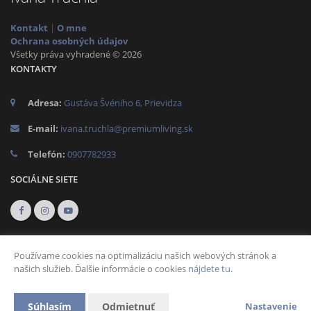
Kontakt
|
O mne
Ochrana osobných údajov
Všetky práva vyhradené © 2026
KONTAKTY
Adresa:
Gustáva Švéniho 6, Prievidza
E-mail:
ivana.truchla@premiumliving.sk
Telefón:
0907782933
SOCIÁLNE SIETE
Používame cookies na optimalizáciu našich webových stránok a
našich služieb. Ďalšie informácie o cookies
nájdete tu
.
Vytvorené v systému
CHYTRÝ WEB MAKLÉRA
Súhlasím
Odmietnuť
Nastavenie
2026 © Tomawell s.r.o.