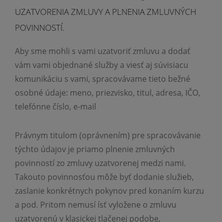
UZATVORENIA ZMLUVY A PLNENIA ZMLUVNÝCH
POVINNOSTÍ.
Aby sme mohli s vami uzatvoriť zmluvu a dodať
vám vami objednané služby a viesť aj súvisiacu
komunikáciu s vami, spracovávame tieto bežné
osobné údaje: meno, priezvisko, titul, adresa, IČO,
telefónne číslo, e-mail
Právnym titulom (oprávnením) pre spracovávanie
týchto údajov je priamo plnenie zmluvných
povinností zo zmluvy uzatvorenej medzi nami.
Takouto povinnosťou môže byť dodanie služieb,
zaslanie konkrétnych pokynov pred konaním kurzu
a pod. Pritom nemusí ísť vyložene o zmluvu
uzatvorenú v klasickej tlačenej podobe,