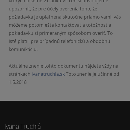
ktorých píšeme v článku VI. Len si dovoľujeme
upozorniť, že pre účely overenia toho, že
požiadavka je uplatnená skutočne priamo vami, vás
môžeme potom ešte kontaktovať a totožnosť a
požiadavku si primeraným spôsobom overiť. To
isté platí i pre prípadnú telefonickú a obdobnú
komunikáciu.
Aktuálne znenie tohto dokumentu nájdete vždy na
stránkach
ivanatruchla.sk
Toto znenie je účinné od
1.5.2018
Ivana Truchlá