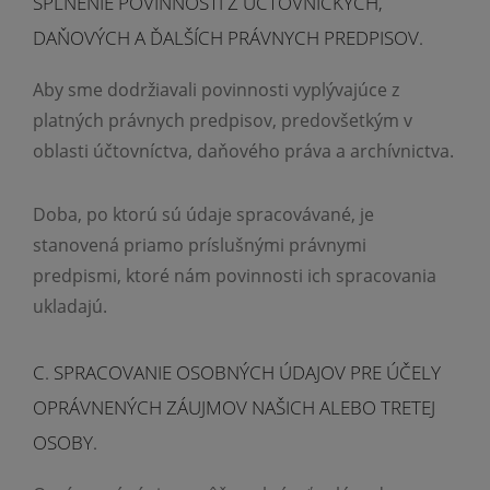
SPLNENIE POVINNOSTÍ Z ÚČTOVNÍCKYCH,
DAŇOVÝCH A ĎALŠÍCH PRÁVNYCH PREDPISOV.
Aby sme dodržiavali povinnosti vyplývajúce z
platných právnych predpisov, predovšetkým v
oblasti účtovníctva, daňového práva a archívnictva.
Doba, po ktorú sú údaje spracovávané, je
stanovená priamo príslušnými právnymi
predpismi, ktoré nám povinnosti ich spracovania
ukladajú.
C. SPRACOVANIE OSOBNÝCH ÚDAJOV PRE ÚČELY
OPRÁVNENÝCH ZÁUJMOV NAŠICH ALEBO TRETEJ
OSOBY.