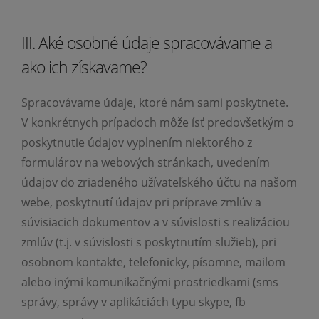
III. Aké osobné údaje spracovávame a
ako ich získavame?
Spracovávame údaje, ktoré nám sami poskytnete.
V konkrétnych prípadoch môže ísť predovšetkým o
poskytnutie údajov vyplnením niektorého z
formulárov na webových stránkach, uvedením
údajov do zriadeného užívateľského účtu na našom
webe, poskytnutí údajov pri príprave zmlúv a
súvisiacich dokumentov a v súvislosti s realizáciou
zmlúv (t.j. v súvislosti s poskytnutím služieb), pri
osobnom kontakte, telefonicky, písomne, mailom
alebo inými komunikačnými prostriedkami (sms
správy, správy v aplikáciách typu skype, fb