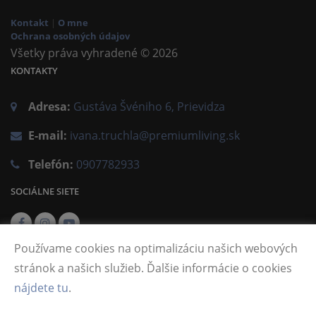
Kontakt
|
O mne
Ochrana osobných údajov
Všetky práva vyhradené © 2026
KONTAKTY
Adresa:
Gustáva Švéniho 6, Prievidza
E-mail:
ivana.truchla@premiumliving.sk
Telefón:
0907782933
SOCIÁLNE SIETE
Používame cookies na optimalizáciu našich webových
stránok a našich služieb. Ďalšie informácie o cookies
nájdete tu
.
Vytvorené v systému
CHYTRÝ WEB MAKLÉRA