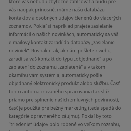
ktoré vás nebudú zbytočne zahlcovať a budú pre
vás naopak prínosné, máme našu databázu
kontaktov a osobných údajov členenú do viacerých
zoznamov. Pokiaľ si napríklad prajete zasielanie
informácií o našich novinkách, automaticky sa váš
e-mailový kontakt zaradí do databázy „zasielanie
noviniek“. Rovnako tak, ak nám pošlete z webu,
zaradí sa váš kontakt do typu „objednané“ a po
zaplatení do zoznamu „zaplatené“ a v takom
okamihu vám systém aj automaticky pošle
objednaný elektronický produkt alebo službu. Časť
tohto automatizovaného spracovania tak slúži
priamo pre splnenie našich zmluvných povinností,
časť je použitá pre bežný marketing (teda spadá do
kategórie oprávneného záujmu). Pokiaľ by toto
“triedenie“ údajov bolo robené vo veľkom rozsahu,