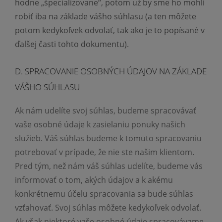
hodne „špecializovane“, potom už by sme ho mohli
robiť iba na základe vášho súhlasu (a ten môžete
potom kedykoľvek odvolať, tak ako je to popísané v
ďalšej časti tohto dokumentu).
D. SPRACOVANIE OSOBNÝCH ÚDAJOV NA ZÁKLADE
VÁŠHO SÚHLASU
Ak nám udelíte svoj súhlas, budeme spracovávať
vaše osobné údaje k zasielaniu ponuky našich
služieb. Váš súhlas budeme k tomuto spracovaniu
potrebovať v prípade, že nie ste našim klientom.
Pred tým, než nám váš súhlas udelíte, budeme vás
informovať o tom, akých údajov a k akému
konkrétnemu účelu spracovania sa bude súhlas
vzťahovať. Svoj súhlas môžete kedykoľvek odvolať.
Ak však niektoré vaše osobné údaje spracovávame