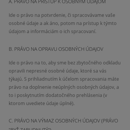
A. PRÁVO NA PRÍSTUP K OSOBNÝM ÚDAJOM
Ide o právo na potvrdenie, či spracovávame vaše
osobné údaje a ak áno, potom na prístup k týmto
údajom a informáciám o ich spracovaní.
B. PRÁVO NA OPRAVU OSOBNÝCH ÚDAJOV
Ide o právo na to, aby sme bez zbytočného odkladu
opravili nepresné osobné údaje, ktoré sa vás
týkajú. S prihliadnutím k účelom spracovania máte
právo na doplnenie neúplných osobných údajov, a
to i poskytnutím dodatočného prehlásenia (v
ktorom uvediete údaje úplné).
C. PRÁVO NA VÝMAZ OSOBNÝCH ÚDAJOV (PRÁVO
"BYŤ ZABUDNUTÝ")