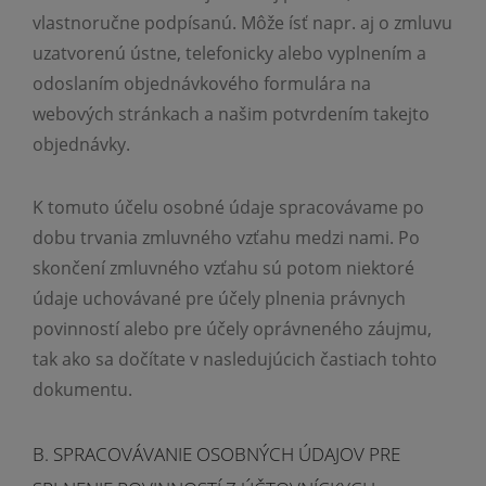
vlastnoručne podpísanú. Môže ísť napr. aj o zmluvu
uzatvorenú ústne, telefonicky alebo vyplnením a
odoslaním objednávkového formulára na
webových stránkach a našim potvrdením takejto
objednávky.
K tomuto účelu osobné údaje spracovávame po
dobu trvania zmluvného vzťahu medzi nami. Po
skončení zmluvného vzťahu sú potom niektoré
údaje uchovávané pre účely plnenia právnych
povinností alebo pre účely oprávneného záujmu,
tak ako sa dočítate v nasledujúcich častiach tohto
dokumentu.
B. SPRACOVÁVANIE OSOBNÝCH ÚDAJOV PRE