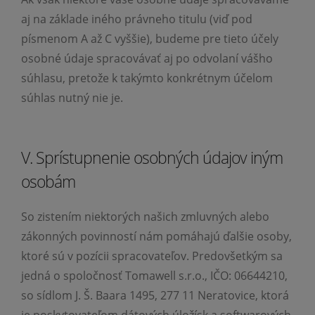
aj na základe iného právneho titulu (viď pod
písmenom A až C vyššie), budeme pre tieto účely
osobné údaje spracovávať aj po odvolaní vášho
súhlasu, pretože k takýmto konkrétnym účelom
súhlas nutný nie je.
V. Sprístupnenie osobných údajov iným
osobám
So zistením niektorých našich zmluvných alebo
zákonných povinností nám pomáhajú ďalšie osoby,
ktoré sú v pozícii spracovateľov. Predovšetkým sa
jedná o spoločnosť Tomawell s.r.o., IČO: 06644210,
so sídlom J. Š. Baara 1495, 277 11 Neratovice, ktorá
je poskytovateľom dátových úložísk a softwarových