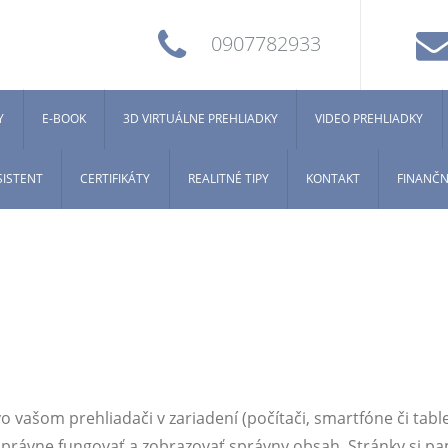
0907782933
Y
E-BOOK
3D VIRTUÁLNE PREHLIADKY
VIDEO PREHLIADKY
SISTENT
CERTIFIKÁTY
REALITNÉ TIPY
KONTAKT
FINANČN
vašom prehliadači v zariadení (počítači, smartfóne či table
ávne fungovať a zobrazovať správny obsah. Stránky si pam