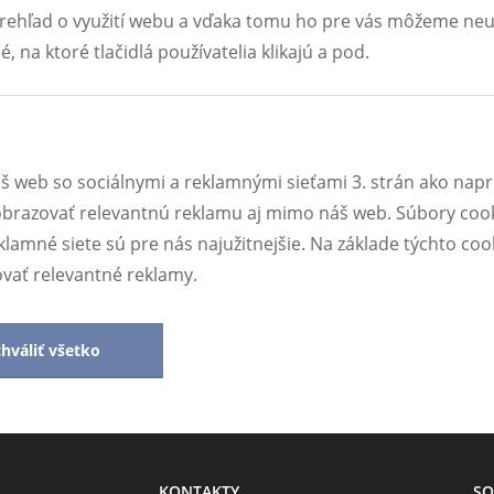
ehľad o využití webu a vďaka tomu ho pre vás môžeme neus
, na ktoré tlačidlá používatelia klikajú a pod.
Súhlasím so
spracovaním osobných údajov
Odoslať
náš web so sociálnymi a reklamnými sieťami 3. strán ako nap
razovať relevantnú reklamu aj mimo náš web. Súbory cook
lamné siete sú pre nás najužitnejšie. Na základe týchto coo
vať relevantné reklamy.
hváliť všetko
KONTAKTY
SO