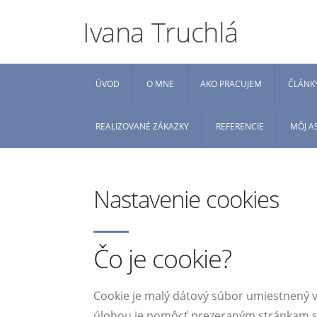
Ivana Truchlá
ÚVOD
O MNE
AKO PRACUJEM
ČLÁNK
REALIZOVANÉ ZÁKAZKY
REFERENCIE
MÔJ A
Nastavenie cookies
Čo je cookie?
Cookie je malý dátový súbor umiestnený vo 
úlohou je pomôcť prezeraným stránkam spr