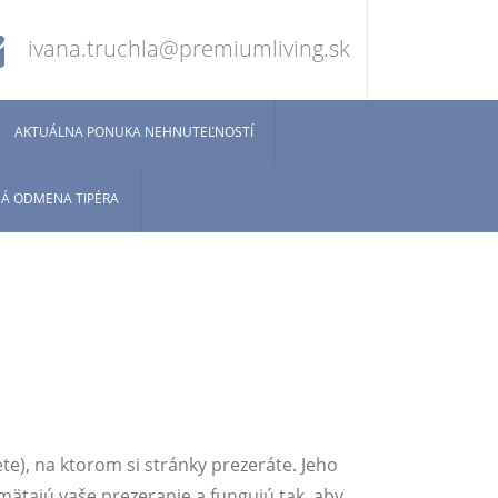
ivana.truchla@premiumliving.sk
AKTUÁLNA PONUKA NEHNUTEĽNOSTÍ
Á ODMENA TIPÉRA
te), na ktorom si stránky prezeráte. Jeho
ätajú vaše prezeranie a fungujú tak, aby