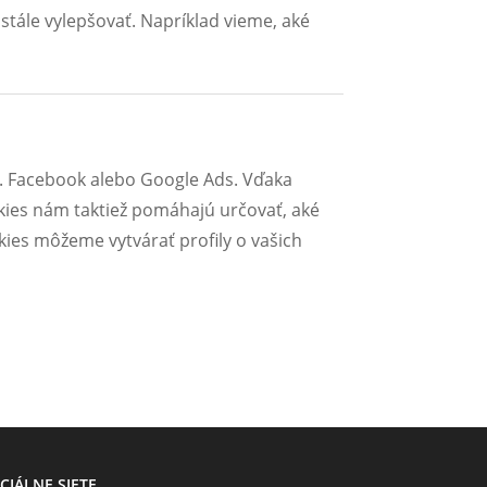
tále vylepšovať. Napríklad vieme, aké
r. Facebook alebo Google Ads. Vďaka
ies nám taktiež pomáhajú určovať, aké
kies môžeme vytvárať profily o vašich
CIÁLNE SIETE