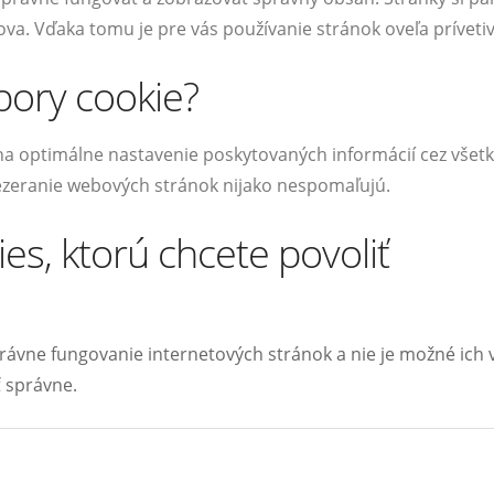
va. Vďaka tomu je pre vás používanie stránok oveľa prívetiv
ory cookie?
 na optimálne nastavenie poskytovaných informácií cez všet
ezeranie webových stránok nijako nespomaľujú.
es, ktorú chcete povoliť
STIAHNITE SI ZADARMO
7 najčastejších chýb pri predaji nehnuteľnosti.
ávne fungovanie internetových stránok a nie je možné ich vy
 správne.