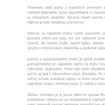
Slovensko čaká jedna z najväčších právnych 
nahradí doterajšie, často neprehľadné a roztrús
aj zmluvných záväzkov. Výrazný zásah pocítia 
nájmov prejde zásadnou premenou.
Doteraz sa nájomné vzťahy riadili viacerými 
pravidlá platili pre byty, iné pre nebytové pr
skončiť. Po novom bude nájom bytov, domov, 
výlučne v Občianskom zákonníku a osobitné zákon
Jednou z najvýraznejších zmien je úplné zrušen
prenajímateľov pri výpovedi nájmu na dobu neu
náhradné ubytovanie. Práve toto bolo dôvodom,
určitú, aj keď s nájomníkom rátali dlhodobo. Po
väčšej ochote uzatvárať nájmy na dobu neurčitú
napríklad osoby v hmotnej núdzi či rodiny s malo
Ďalšou novinkou je aj jasná zákonná úprava fin
komplexne riešený len pri krátkodobých nájmoch
nový zákonník nastaví jednotné pravidlá pre v