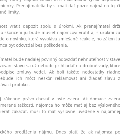
mienky. Prenajímatelia by si mali dať pozor najmä na to, či
né limity.
osť vrátiť depozit spolu s úrokmi. Ak prenajímateľ drží
o skončení ju bude musieť nájomcovi vrátiť aj s úrokmi za
de o novinku, ktorá vyvoláva zmiešané reakcie, no zákon ju
omca byt odovzdal bez poškodenia.
jímateľ bude naďalej povinný odovzdať nehnuteľnosť v stave
ovaní stavu sa už nebude prihliadať na drobné vady, ktoré
STIAHNITE SI ZADARMO
odpise zmluvy vedel. Ak boli takéto nedostatky riadne
ebude ich môcť neskôr reklamovať ani žiadať zľavu z
ávací protokol.
7 najčastejších chýb pri predaji nehnuteľnosti.
zákonné právo chovať v byte zviera. Ak domáce zviera
imerané ťažkosti, nájomca ho môže mať aj bez výslovného
vierat zakázať, musí to mať výslovne uvedené v nájomnej
Súhlasím so
spracovaním osobných údajov
ckého predĺženia nájmu. Dnes platí, že ak nájomca po