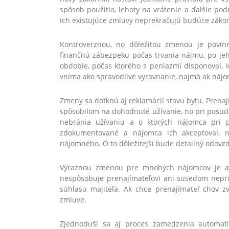
spôsob použitia, lehoty na vrátenie a ďalšie pod
ich existujúce zmluvy neprekračujú budúce zákon
Kontroverznou, no dôležitou zmenou je povinn
finančnú zábezpeku počas trvania nájmu, po jeh
obdobie, počas ktorého s peniazmi disponoval. I
vníma ako spravodlivé vyrovnanie, najmä ak náj
Zmeny sa dotknú aj reklamácií stavu bytu. Prena
spôsobilom na dohodnuté užívanie, no pri posudz
nebránia užívaniu a o ktorých nájomca pri p
zdokumentované a nájomca ich akceptoval, n
nájomného. O to dôležitejší bude detailný odovzd
Výraznou zmenou pre mnohých nájomcov je aj 
nespôsobuje prenajímateľovi ani susedom nepr
súhlasu majiteľa. Ak chce prenajímateľ chov z
zmluve.
Zjednoduší sa aj proces zamedzenia automati