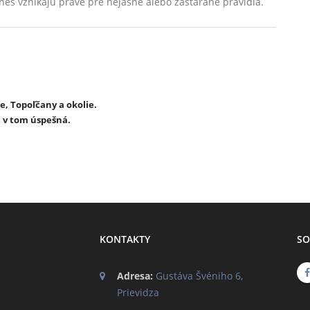
nes vznikajú práve pre nejasné alebo zastarané pravidlá.
e, Topoľčany a okolie.
m v tom úspešná.
KONTAKTY
SO
Adresa:
Gustáva Švéniho 6,
Prievidza