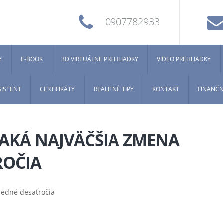
0907782933
Y
E-BOOK
3D VIRTUÁLNE PREHLIADKY
VIDEO PREHLIADKY
SISTENT
CERTIFIKÁTY
REALITNÉ TIPY
KONTAKT
FINANČN
AKÁ NAJVÄČŠIA ZMENA
ROČIA