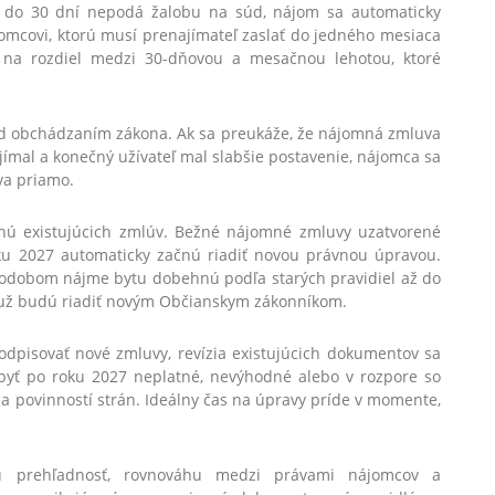
Odoslať
ľ do 30 dní nepodá žalobu na súd, nájom sa automaticky
omcovi, ktorú musí prenajímateľ zaslať do jedného mesiaca
 na rozdiel medzi 30-dňovou a mesačnou lehotou, ktoré
ed obchádzaním zákona. Ak sa preukáže, že nájomná zmluva
ajímal a konečný užívateľ mal slabšie postavenie, nájomca sa
va priamo.
tknú existujúcich zmlúv. Bežné nájomné zmluvy uzatvorené
ku 2027 automaticky začnú riadiť novou právnou úpravou.
kodobom nájme bytu dobehnú podľa starých pravidiel až do
 už budú riadiť novým Občianskym zákonníkom.
odpisovať nové zmluvy, revízia existujúcich dokumentov sa
yť po roku 2027 neplatné, nevýhodné alebo v rozpore so
v a povinností strán. Ideálny čas na úpravy príde v momente,
iu prehľadnosť, rovnováhu medzi právami nájomcov a