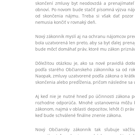
skončení zmluvy byt neodovzdá a prenajímate
obnoví. Po novom bude stačiť písomná výzva náj
od skončenia nájmu. Treba si však dať pozor
nemusia končiť v rovnaký deň.
Nový zákonník myslí aj na ochranu nájomcov pr
bola uzatvorená len preto, aby sa byt ďalej pren
bude môcť domáhať práv, ktoré mu zákon prizná
Dôležitou otázkou je, ako sa nové pravidlá do
podľa starého Občianskeho zákonníka sa od ro
Naopak, zmluvy uzatvorené podľa zákona o krát
skončenia alebo predĺženia, pričom následne sa
Aj keď nie je nutné hneď po účinnosti zákona p
rozhodne odporúča. Mnohé ustanovenia môžu b
zákonom, najmä v oblasti depozitov, lehôt či prá
keď bude schválené finálne znenie zákona.
Nový Občiansky zákonník tak sľubuje väčš