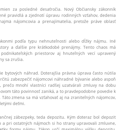
zmien za posledné desaťročia. Nový Občiansky zákonník
ené pravidlá a zjednotí úpravu rodinných vzťahov, dedenia
najmä nájomcovia a prenajímatelia, pretože práve oblasť
zákonmi podľa typu nehnuteľnosti alebo dĺžky nájmu. Iné
iestory a ďalšie pre krátkodobé prenájmy. Tento chaos má
podnikateľských priestorov aj hnuteľných vecí upravený
y sa zrušia.
ie bytových náhrad. Doterajšia právna úprava často nútila
rčitú zabezpečiť nájomcovi náhradné bývanie alebo aspoň
 prečo mnohí vlastníci radšej uzatvárali zmluvy na dobu
 novom táto povinnosť zaniká, a to pravdepodobne povedie k
. Táto zmena sa má vzťahovať aj na zraniteľných nájomcov,
letými deťmi.
ančnej zábezpeky, teda depozitu. Kým doteraz bol depozit
 a pri ostatných nájmoch si ho strany upravovali zmluvne,
šetky formy nájmu. Zákon určí maximálnu výšku depozitu,