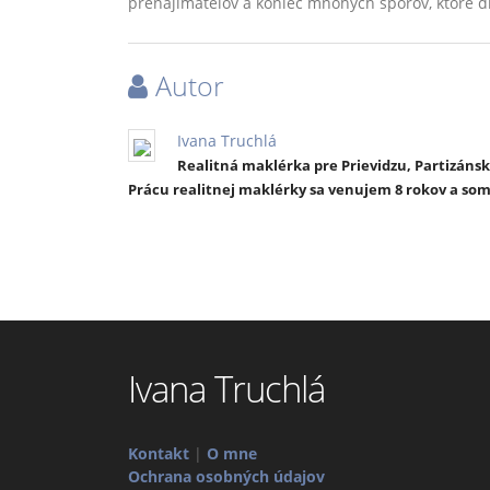
prenajímateľov a koniec mnohých sporov, ktoré d
Autor
Ivana Truchlá
Realitná maklérka pre Prievidzu, Partizánsk
Prácu realitnej maklérky sa venujem 8 rokov a so
Ivana Truchlá
Kontakt
|
O mne
Ochrana osobných údajov