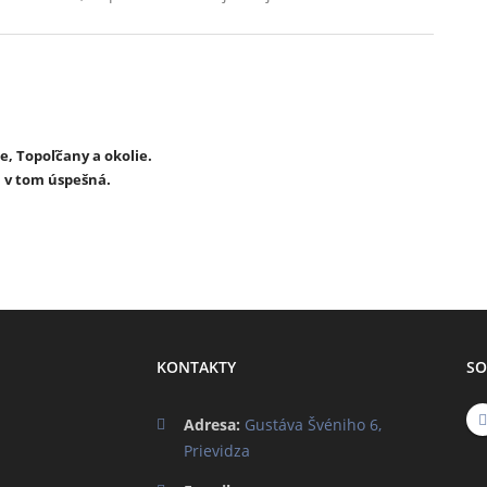
e, Topoľčany a okolie.
m v tom úspešná.
KONTAKTY
SO
Adresa:
Gustáva Švéniho 6,
Prievidza