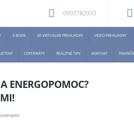
0907782933
Y
E-BOOK
3D VIRTUÁLNE PREHLIADKY
VIDEO PREHLIADKY
SISTENT
CERTIFIKÁTY
REALITNÉ TIPY
KONTAKT
FINANČN
 NA ENERGOPOMOC?
MI!