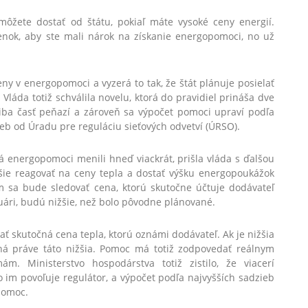
môžete dostať od štátu, pokiaľ máte vysoké ceny energií.
enok, aby ste mali nárok na získanie energopomoci, no už
 v energopomoci a vyzerá to tak, že štát plánuje posielať
Vláda totiž schválila novelu, ktorá do pravidiel prináša dve
iba časť peňazí a zároveň sa výpočet pomoci upraví podľa
eb od Úradu pre reguláciu sieťových odvetví (ÚRSO).
á energopomoci menili hneď viackrát, prišla vláda s ďalšou
šie reagovať na ceny tepla a dostať výšku energopoukážok
om sa bude sledovať cena, ktorú skutočne účtuje dodávateľ
uári, budú nižšie, než bolo pôvodne plánované.
ať skutočná cena tepla, ktorú oznámi dodávateľ. Ak je nižšia
 práve táto nižšia. Pomoc má totiž zodpovedať reálnym
m. Ministerstvo hospodárstva totiž zistilo, že viacerí
ko im povoľuje regulátor, a výpočet podľa najvyšších sadzieb
pomoc.