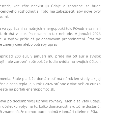
STIAHNITE SI ZADARMO
stach, kde ešte neexistujú údaje o spotrebe, sa bude
cenového rozhodnutia. Toto má zabezpečiť, aby nové byty
admi.
7 najčastejších chýb pri predaji nehnuteľnosti.
u vo vyplácaní samotných energopoukážok. Pôvodne sa mali
ri, druhá v lete. Po novom to tak nebude. V januári 2026
oci a zvyšok príde až po opätovnom prehodnotení. Štát tak
Súhlasím so
spracovaním osobných údajov
é zmeny cien alebo potreby úprav.
Odoslať
apríklad 200 eur, v januári mu príde iba 50 eur a zvyšok
jší, ale zároveň spôsobí, že ľudia uvidia na svojich účtoch
nia. Stále platí, že domácnosť má nárok len vtedy, ak jej
e a cena tepla jej v roku 2026 stúpne o viac než 20 eur za
ôžete na portáli energopomoc.sk.
áva po decembrovej úprave rovnaký. Menia sa však údaje,
 dôsledku vplyv na to, koľko domácnosti skutočne dostanú.
veň znamená, že pomoc bude najmä v januári citeľne nižšia.