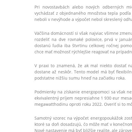
Pri novostavbách alebo nových odberných mie
vychádzať z objednaného množstva tepla podľa 
neboli v nevýhode a výpočet nebol skreslený odh
Väčšina domácností si však najviac všimne zmen
rozdeliť na dve rovnaké polovice, prvá v januá
dostanú ľudia iba štvrtinu celkovej ročnej pom
chce mať možnosť rýchlejšie reagovať na prípadn
V praxi to znamená, že ak mal niekto dostať n
dostane až neskôr. Tento model má byť flexibilne
podstatne nižšiu sumu hneď na začiatku roka.
Podmienky na získanie energopomoci sa však neme
ekvivalentný príjem nepresiahne 1 930 eur mesačn
megawatthodinu oproti roku 2022. Overiť si to m
Samotný vzorec na výpočet energopoukážok zost
ktoré sa doň dosadzujú, čo môže mať v konečnom
Nové nastavenie má byť bližšie realite, ale záro