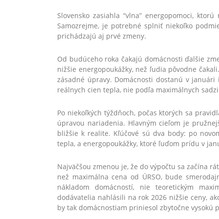
Slovensko zasiahla “vlna” energopomoci, ktorú 
Samozrejme, je potrebné splniť niekoľko podmi
prichádzajú aj prvé zmeny.
Od budúceho roka čakajú domácnosti ďalšie zmeny
nižšie energopoukážky, než ľudia pôvodne čakali. 
zásadné úpravy. Domácnosti dostanú v januári 
reálnych cien tepla, nie podľa maximálnych sadzi
Po niekoľkých týždňoch, počas ktorých sa pravidl
úpravou nariadenia. Hlavným cieľom je pružnej
bližšie k realite. Kľúčové sú dva body: po nov
tepla, a energopoukážky, ktoré ľuďom prídu v jan
Najväčšou zmenou je, že do výpočtu sa začína rát
než maximálna cena od ÚRSO, bude smerodajná
nákladom domácností, nie teoretickým maximá
dodávatelia nahlásili na rok 2026 nižšie ceny, a
by tak domácnostiam priniesol zbytočne vysokú 